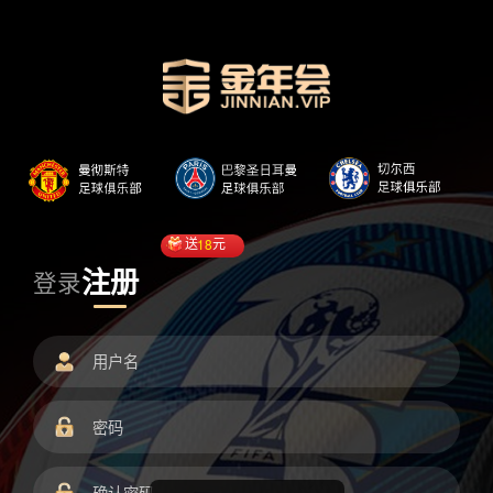
送
18
元
注册
登录